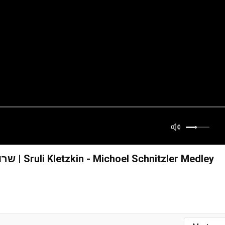
שרולי קלצקין - מחרוזת שירי מיכאל שניצלער | Sruli Kletzkin - Michoel Schnitzler Medley