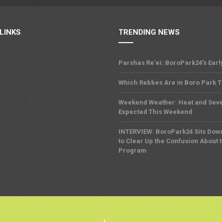
LINKS
TRENDING NEWS
Parshas Re'ei: BoroPark24's Earl
Which Rebbes Are in Boro Park 
Weekend Weather: Heat and Sev
Expected This Weekend
INTERVIEW: BoroPark24 Sits Dow
to Clear Up the Confusion About 
Program