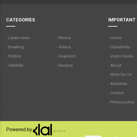
CATEGORIES
IMPORTANT 
- Latest news
- Photos
- Home
- Breaking
- Videos
- Classifieds
- Politics
- Snapshot
- Visitor Guide
- Catskills
- Recipes
- About
- Write for Us
- Advertise
- Contact
- Privacy policy
Powered by: