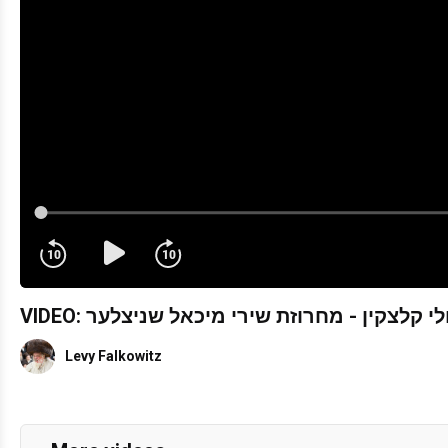
10
10
VIDEO:
Levy Falkowitz