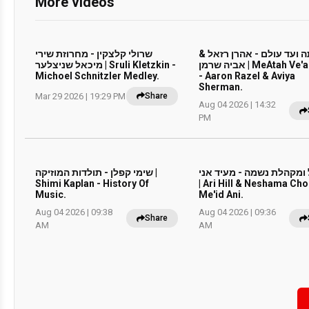
More videos
תה ועד עולם - אהרן רזאל
שרולי קלצקין - מחרוזת שירי
אביה שרמן | MeAtah Ve'ad Olam
מיכאל שניצלער | Sruli Kletzkin -
Michoel Schnitzler Medley.
- Aaron Razel & Aviya
Sherman.
Mar 29 2026 | 19:29 PM
Share
Aug 04 2026 | 14:32
PM
 ומקהלת נשמה - מעיד אני
שימי קפלן - תולדות המוזיקה |
Shimi Kaplan - History Of
| Ari Hill & Neshama Cho
Music.
Me'id Ani.
Aug 04 2026 | 09:38
Aug 04 2026 | 09:36
Share
AM
AM