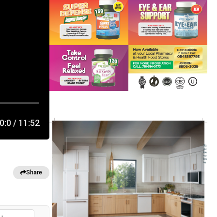
0:0
/
11:52
Share